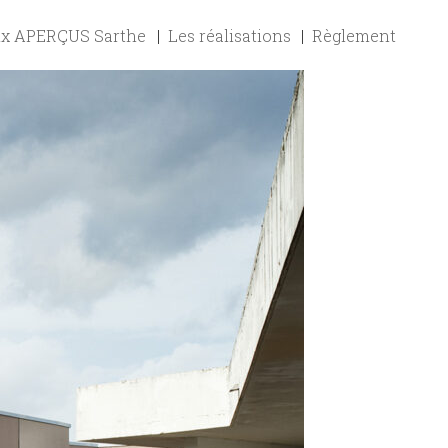
ix APERÇUS Sarthe
Les réalisations
Règlement