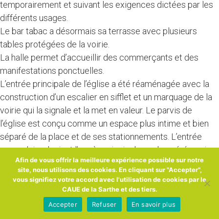
temporairement et suivant les exigences dictées par les
différents usages.
Le bar tabac a désormais sa terrasse avec plusieurs
tables protégées de la voirie.
La halle permet d’accueillir des commerçants et des
manifestations ponctuelles.
L’entrée principale de l’église a été réaménagée avec la
construction d’un escalier en sifflet et un marquage de la
voirie qui la signale et la met en valeur. Le parvis de
l’église est conçu comme un espace plus intime et bien
séparé de la place et de ses stationnements. L’entrée
secondaire devient l’accès principal pour les cérémonies
Afin de vous offrir la meilleure expérience possible sur notre
courantes, tandis que l’espace adjacent avec les murets
site, nous utilisons des cookies. En cliquant sur "Accepter",
éclairés est le lieu dédié pour les rassemblements lors
vous signifiez votre accord avec l'utilisation de cookies par le
des mariages et des enterrements.
CAUE de la Sarthe et des tiers.
Accepter
Refuser
En savoir plus
IMPACTS ET RETOMBÉS ÀLONG TERME